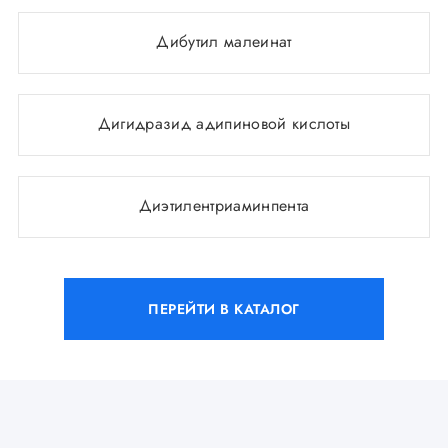
Дибутил малеинат
Дигидразид адипиновой кислоты
Диэтилентриаминпента
ПЕРЕЙТИ В КАТАЛОГ