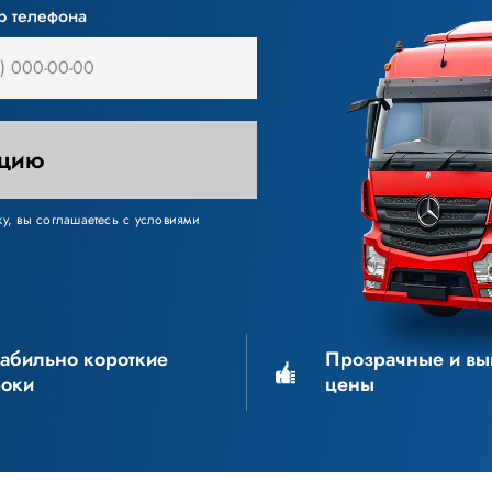
р телефона
ацию
у, вы соглашаетесь с условиями
табильно короткие
Прозрачные и вы
роки
цены