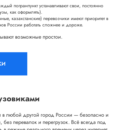
ждый погранпункт устанавливают свои, постоянно
зы, как оформлять).
ые, казахстанские) перевозчики имеют приоритет в
нов России работать сложнее и дороже.
адывают возможные простои.
КИ
узовиками
 и в любой другой город России — безопасно и
я, без перевалок и перегрузок. Всё всегда под
ь в режиме реального времени через интернет.