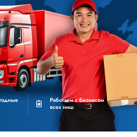
годные
Работаем с бизнесом
всех ниш