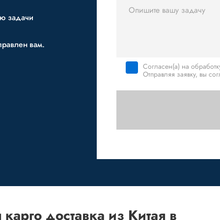
ию задачи
правлен вам.
Согласен(а) на обработ
Отправляя заявку, вы со
карго доставка из Китая в